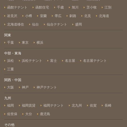
函館テナント
函館住宅
千歳
旭川
苫小牧
江別
岩見沢
小樽
室蘭
帯広
釧路
北見
北海道
北海道移住
仙台
仙台テナント
盛岡
関東
千葉
東京
横浜
中部・東海
浜松
浜松テナント
富士
名古屋
名古屋テナント
三重
関西・中国
大阪
神戸
神戸テナント
九州
福岡
福岡賃貸
福岡テナント
北九州
佐賀
長崎
佐世保
大分
鹿児島
その他