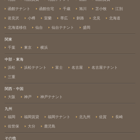
函館テナント
函館住宅
千歳
旭川
苫小牧
江別
岩見沢
小樽
室蘭
帯広
釧路
北見
北海道
北海道移住
仙台
仙台テナント
盛岡
関東
千葉
東京
横浜
中部・東海
浜松
浜松テナント
富士
名古屋
名古屋テナント
三重
関西・中国
大阪
神戸
神戸テナント
九州
福岡
福岡賃貸
福岡テナント
北九州
佐賀
長崎
佐世保
大分
鹿児島
その他