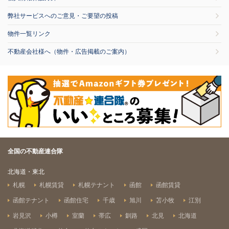
弊社サービスへのご意見・ご要望の投稿
物件一覧リンク
不動産会社様へ（物件・広告掲載のご案内）
全国の不動産連合隊
北海道・東北
札幌
札幌賃貸
札幌テナント
函館
函館賃貸
函館テナント
函館住宅
千歳
旭川
苫小牧
江別
岩見沢
小樽
室蘭
帯広
釧路
北見
北海道