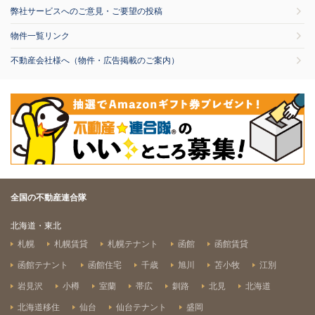
弊社サービスへのご意見・ご要望の投稿
物件一覧リンク
不動産会社様へ（物件・広告掲載のご案内）
全国の不動産連合隊
北海道・東北
札幌
札幌賃貸
札幌テナント
函館
函館賃貸
函館テナント
函館住宅
千歳
旭川
苫小牧
江別
岩見沢
小樽
室蘭
帯広
釧路
北見
北海道
北海道移住
仙台
仙台テナント
盛岡