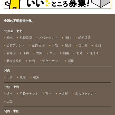
全国の不動産連合隊
北海道・東北
札幌
札幌賃貸
札幌テナント
函館
函館賃貸
函館テナント
函館住宅
千歳
旭川
苫小牧
江別
岩見沢
小樽
室蘭
帯広
釧路
北見
北海道
北海道移住
仙台
仙台テナント
盛岡
関東
千葉
東京
横浜
中部・東海
浜松
浜松テナント
富士
名古屋
名古屋テナント
三重
関西・中国