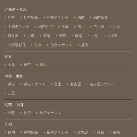
北海道・東北
札幌
札幌賃貸
札幌テナント
函館
函館賃貸
函館テナント
函館住宅
千歳
旭川
苫小牧
江別
岩見沢
小樽
室蘭
帯広
釧路
北見
北海道
北海道移住
仙台
仙台テナント
盛岡
関東
千葉
東京
横浜
中部・東海
浜松
浜松テナント
富士
名古屋
名古屋テナント
三重
関西・中国
大阪
神戸
神戸テナント
九州
福岡
福岡賃貸
福岡テナント
北九州
佐賀
長崎