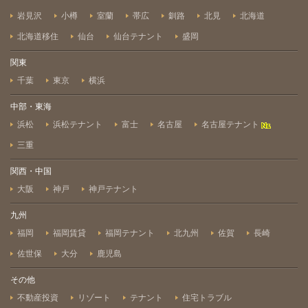
岩見沢
小樽
室蘭
帯広
釧路
北見
北海道
北海道移住
仙台
仙台テナント
盛岡
関東
千葉
東京
横浜
中部・東海
浜松
浜松テナント
富士
名古屋
名古屋テナント
三重
関西・中国
大阪
神戸
神戸テナント
九州
福岡
福岡賃貸
福岡テナント
北九州
佐賀
長崎
佐世保
大分
鹿児島
その他
不動産投資
リゾート
テナント
住宅トラブル