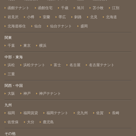
函館テナント
函館住宅
千歳
旭川
苫小牧
江別
岩見沢
小樽
室蘭
帯広
釧路
北見
北海道
北海道移住
仙台
仙台テナント
盛岡
関東
千葉
東京
横浜
中部・東海
浜松
浜松テナント
富士
名古屋
名古屋テナント
三重
関西・中国
大阪
神戸
神戸テナント
九州
福岡
福岡賃貸
福岡テナント
北九州
佐賀
長崎
佐世保
大分
鹿児島
その他