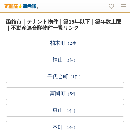
函館市｜テナント物件｜築15年以下｜築年数上限
｜不動産連合隊物件一覧リンク
柏木町
（2件）
神山
（3件）
千代台町
（1件）
富岡町
（5件）
東山
（1件）
本町
（1件）