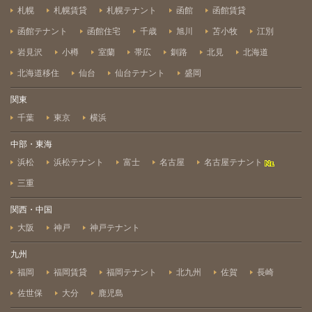
札幌
札幌賃貸
札幌テナント
函館
函館賃貸
函館テナント
函館住宅
千歳
旭川
苫小牧
江別
岩見沢
小樽
室蘭
帯広
釧路
北見
北海道
北海道移住
仙台
仙台テナント
盛岡
関東
千葉
東京
横浜
中部・東海
浜松
浜松テナント
富士
名古屋
名古屋テナント
三重
関西・中国
大阪
神戸
神戸テナント
九州
福岡
福岡賃貸
福岡テナント
北九州
佐賀
長崎
佐世保
大分
鹿児島