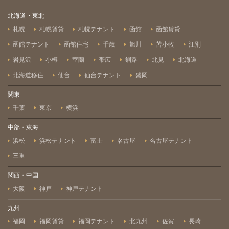
北海道・東北
札幌
札幌賃貸
札幌テナント
函館
函館賃貸
函館テナント
函館住宅
千歳
旭川
苫小牧
江別
岩見沢
小樽
室蘭
帯広
釧路
北見
北海道
北海道移住
仙台
仙台テナント
盛岡
関東
千葉
東京
横浜
中部・東海
浜松
浜松テナント
富士
名古屋
名古屋テナント
三重
関西・中国
大阪
神戸
神戸テナント
九州
福岡
福岡賃貸
福岡テナント
北九州
佐賀
長崎