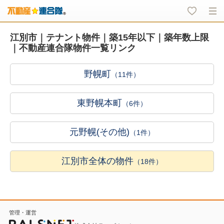
江別市｜テナント物件｜築15年以下｜築年数上限
｜不動産連合隊物件一覧リンク
野幌町
（11件）
東野幌本町
（6件）
元野幌(その他)
（1件）
江別市全体の物件
（18件）
管理・運営