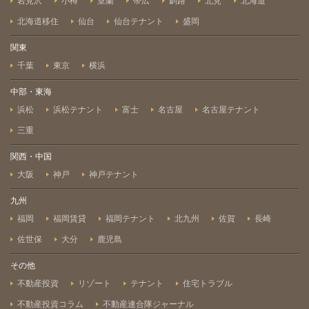
岩見沢
小樽
室蘭
帯広
釧路
北見
北海道
北海道移住
仙台
仙台テナント
盛岡
関東
千葉
東京
横浜
中部・東海
浜松
浜松テナント
富士
名古屋
名古屋テナント
三重
関西・中国
大阪
神戸
神戸テナント
九州
福岡
福岡賃貸
福岡テナント
北九州
佐賀
長崎
佐世保
大分
鹿児島
その他
不動産投資
リゾート
テナント
住宅トラブル
不動産投資コラム
不動産連合隊ジャーナル