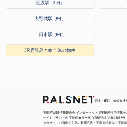
笹原駅
（31件）
大野城駅
（5件）
二日市駅
（5件）
JR鹿児島本線全体の物件
管理・運営 株式会社
不動産WEB情報連合会 インターネットで不動産住宅情報を
サイトブランド名 不動産★連合隊 R商標登録 第4693867号
※当サイトの画像や文章の新聞広告・不動産情報誌・不動