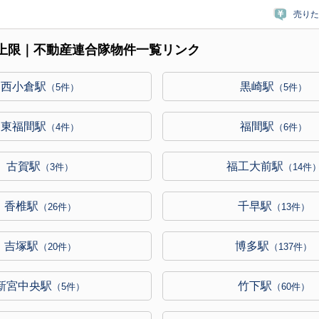
売りた
数上限｜不動産連合隊物件一覧リンク
西小倉駅
黒崎駅
（5件）
（5件）
東福間駅
福間駅
（4件）
（6件）
古賀駅
福工大前駅
（3件）
（14件
香椎駅
千早駅
（26件）
（13件）
吉塚駅
博多駅
（20件）
（137件）
新宮中央駅
竹下駅
（5件）
（60件）