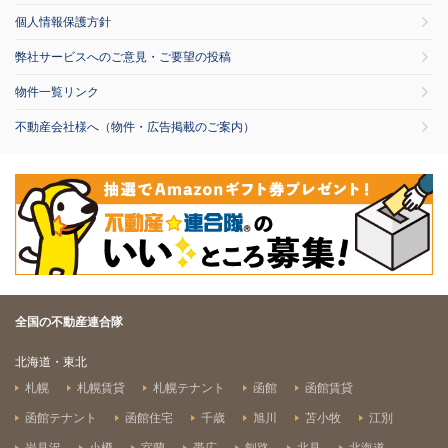
個人情報保護方針
弊社サービスへのご意見・ご要望の投稿
物件一覧リンク
不動産会社様へ（物件・広告掲載のご案内）
全国の不動産連合隊
北海道・東北
札幌
札幌賃貸
札幌テナント
函館
函館賃貸
函館テナント
函館住宅
千歳
旭川
苫小牧
江別