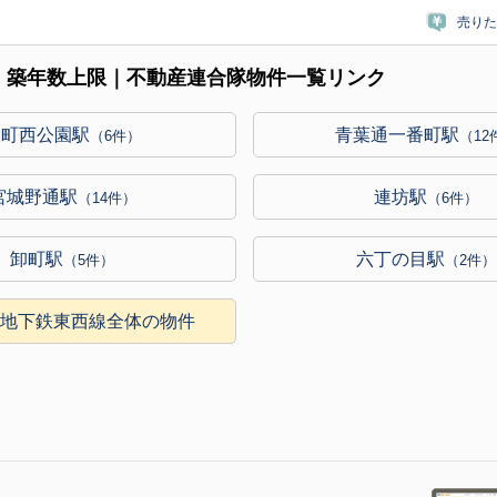
売りた
｜築年数上限｜不動産連合隊物件一覧リンク
大町西公園駅
青葉通一番町駅
（6件）
（12
宮城野通駅
連坊駅
（14件）
（6件）
卸町駅
六丁の目駅
（5件）
（2件）
営地下鉄東西線全体の物件