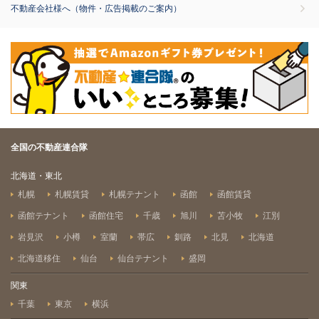
不動産会社様へ（物件・広告掲載のご案内）
全国の不動産連合隊
北海道・東北
札幌
札幌賃貸
札幌テナント
函館
函館賃貸
函館テナント
函館住宅
千歳
旭川
苫小牧
江別
岩見沢
小樽
室蘭
帯広
釧路
北見
北海道
北海道移住
仙台
仙台テナント
盛岡
関東
千葉
東京
横浜