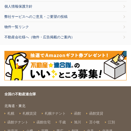
個人情報保護方針
弊社サービスへのご意見・ご要望の投稿
物件一覧リンク
不動産会社様へ（物件・広告掲載のご案内）
全国の不動産連合隊
北海道・東北
札幌
札幌賃貸
札幌テナント
函館
函館賃貸
函館テナント
函館住宅
千歳
旭川
苫小牧
江別