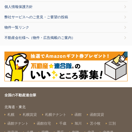
個人情報保護方針
弊社サービスへのご意見・ご要望の投稿
物件一覧リンク
不動産会社様へ（物件・広告掲載のご案内）
全国の不動産連合隊
北海道・東北
札幌
札幌賃貸
札幌テナント
函館
函館賃貸
函館テナント
函館住宅
千歳
旭川
苫小牧
江別