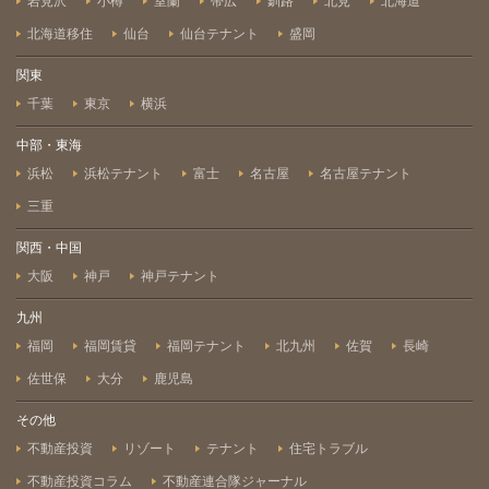
岩見沢
小樽
室蘭
帯広
釧路
北見
北海道
北海道移住
仙台
仙台テナント
盛岡
関東
千葉
東京
横浜
中部・東海
浜松
浜松テナント
富士
名古屋
名古屋テナント
三重
関西・中国
大阪
神戸
神戸テナント
九州
福岡
福岡賃貸
福岡テナント
北九州
佐賀
長崎
佐世保
大分
鹿児島
その他
不動産投資
リゾート
テナント
住宅トラブル
不動産投資コラム
不動産連合隊ジャーナル