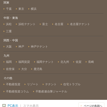
関東
千葉
東京
横浜
中部・東海
浜松
浜松テナント
富士
名古屋
名古屋テナント
三重
関西・中国
大阪
神戸
神戸テナント
九州
福岡
福岡賃貸
福岡テナント
北九州
佐賀
長崎
佐世保
大分
鹿児島
その他
不動産投資
リゾート
テナント
住宅トラブル
不動産投資コラム
不動産連合隊ジャーナル
PC表示
｜ スマホ表示
ページの先頭へ