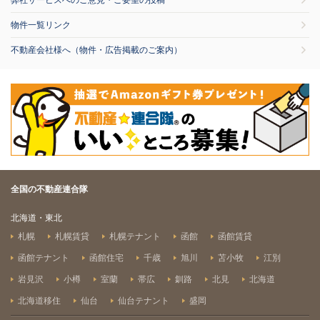
弊社サービスへのご意見・ご要望の投稿
物件一覧リンク
不動産会社様へ（物件・広告掲載のご案内）
全国の不動産連合隊
北海道・東北
札幌
札幌賃貸
札幌テナント
函館
函館賃貸
函館テナント
函館住宅
千歳
旭川
苫小牧
江別
岩見沢
小樽
室蘭
帯広
釧路
北見
北海道
北海道移住
仙台
仙台テナント
盛岡