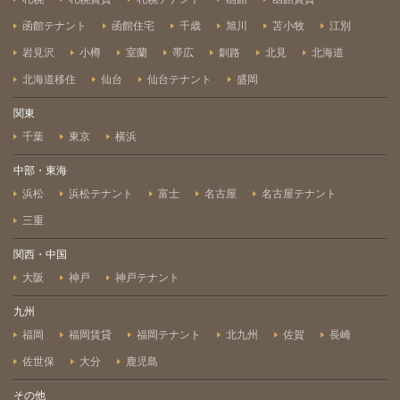
函館テナント
函館住宅
千歳
旭川
苫小牧
江別
岩見沢
小樽
室蘭
帯広
釧路
北見
北海道
北海道移住
仙台
仙台テナント
盛岡
関東
千葉
東京
横浜
中部・東海
浜松
浜松テナント
富士
名古屋
名古屋テナント
三重
関西・中国
大阪
神戸
神戸テナント
九州
福岡
福岡賃貸
福岡テナント
北九州
佐賀
長崎
佐世保
大分
鹿児島
その他