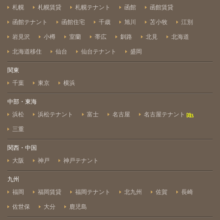
札幌
札幌賃貸
札幌テナント
函館
函館賃貸
函館テナント
函館住宅
千歳
旭川
苫小牧
江別
岩見沢
小樽
室蘭
帯広
釧路
北見
北海道
北海道移住
仙台
仙台テナント
盛岡
関東
千葉
東京
横浜
中部・東海
浜松
浜松テナント
富士
名古屋
名古屋テナント
三重
関西・中国
大阪
神戸
神戸テナント
九州
福岡
福岡賃貸
福岡テナント
北九州
佐賀
長崎
佐世保
大分
鹿児島