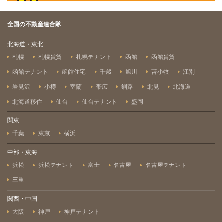
全国の不動産連合隊
北海道・東北
札幌
札幌賃貸
札幌テナント
函館
函館賃貸
函館テナント
函館住宅
千歳
旭川
苫小牧
江別
岩見沢
小樽
室蘭
帯広
釧路
北見
北海道
北海道移住
仙台
仙台テナント
盛岡
関東
千葉
東京
横浜
中部・東海
浜松
浜松テナント
富士
名古屋
名古屋テナント
三重
関西・中国
大阪
神戸
神戸テナント