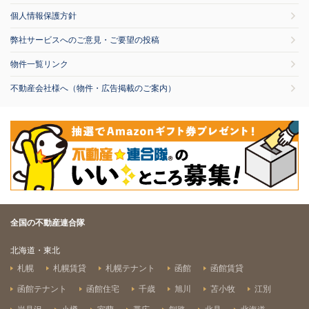
個人情報保護方針
弊社サービスへのご意見・ご要望の投稿
物件一覧リンク
不動産会社様へ（物件・広告掲載のご案内）
全国の不動産連合隊
北海道・東北
札幌
札幌賃貸
札幌テナント
函館
函館賃貸
函館テナント
函館住宅
千歳
旭川
苫小牧
江別