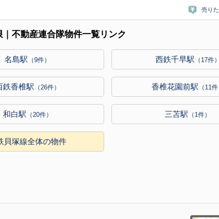
売りた
限｜不動産連合隊物件一覧リンク
名島駅
西鉄千早駅
（9件）
（17件
西鉄香椎駅
香椎花園前駅
（26件）
（11
和白駅
三苫駅
（20件）
（1件）
鉄貝塚線全体の物件