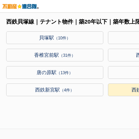
西鉄貝塚線｜テナント物件｜築20年以下｜築年数上
貝塚駅
（10件）
香椎宮前駅
（31件）
唐の原駅
（13件）
西鉄新宮駅
西
（4件）