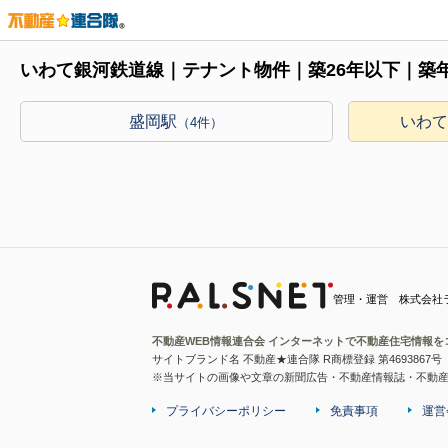
いわて銀河鉄道線｜テナント物件｜築26年以下｜築
盛岡駅
いわ
（4件）
管理・運営 株式会社
不動産WEB情報連合会 インターネットで不動産住宅情報を
サイトブランド名 不動産★連合隊 R商標登録 第4693867号
※当サイトの画像や文章の新聞広告・不動産情報誌・不動
プライバシーポリシー
免責事項
運営