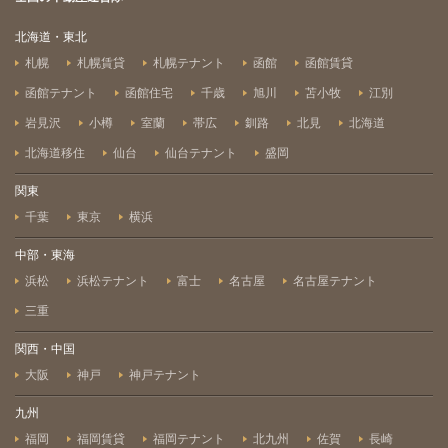
北海道・東北
札幌
札幌賃貸
札幌テナント
函館
函館賃貸
函館テナント
函館住宅
千歳
旭川
苫小牧
江別
岩見沢
小樽
室蘭
帯広
釧路
北見
北海道
北海道移住
仙台
仙台テナント
盛岡
関東
千葉
東京
横浜
中部・東海
浜松
浜松テナント
富士
名古屋
名古屋テナント
三重
関西・中国
大阪
神戸
神戸テナント
九州
福岡
福岡賃貸
福岡テナント
北九州
佐賀
長崎