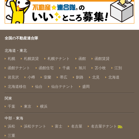
全国の不動産連合隊
北海道・東北
札幌
札幌賃貸
札幌テナント
函館
函館賃貸
函館テナント
函館住宅
千歳
旭川
苫小牧
江別
岩見沢
小樽
室蘭
帯広
釧路
北見
北海道
北海道移住
仙台
仙台テナント
盛岡
関東
千葉
東京
横浜
中部・東海
浜松
浜松テナント
富士
名古屋
名古屋テナント
三重