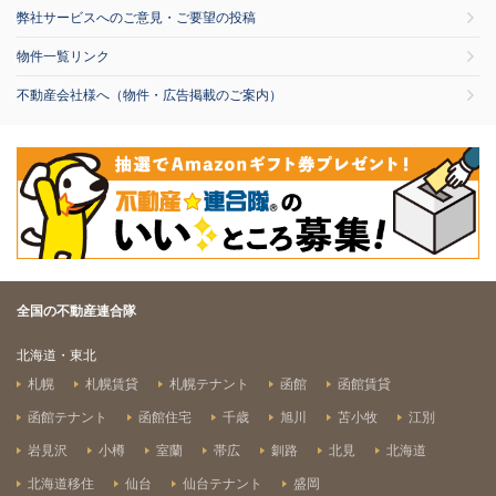
弊社サービスへのご意見・ご要望の投稿
物件一覧リンク
不動産会社様へ（物件・広告掲載のご案内）
全国の不動産連合隊
北海道・東北
札幌
札幌賃貸
札幌テナント
函館
函館賃貸
函館テナント
函館住宅
千歳
旭川
苫小牧
江別
岩見沢
小樽
室蘭
帯広
釧路
北見
北海道
北海道移住
仙台
仙台テナント
盛岡