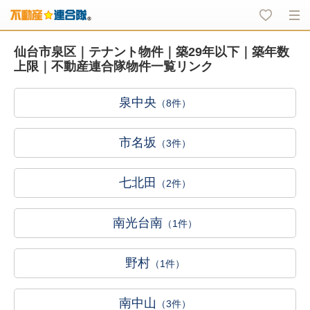
仙台市泉区｜テナント物件｜築29年以下｜築年数
上限｜不動産連合隊物件一覧リンク
泉中央
（8件）
市名坂
（3件）
七北田
（2件）
南光台南
（1件）
野村
（1件）
南中山
（3件）