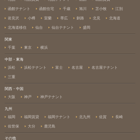
函館テナント
函館住宅
千歳
旭川
苫小牧
江別
岩見沢
小樽
室蘭
帯広
釧路
北見
北海道
北海道移住
仙台
仙台テナント
盛岡
関東
千葉
東京
横浜
中部・東海
浜松
浜松テナント
富士
名古屋
名古屋テナント
三重
関西・中国
大阪
神戸
神戸テナント
九州
福岡
福岡賃貸
福岡テナント
北九州
佐賀
長崎
佐世保
大分
鹿児島
その他