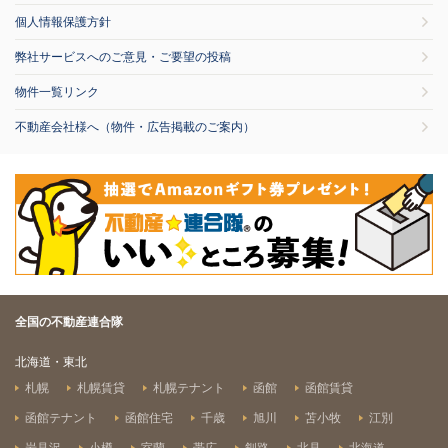
個人情報保護方針
弊社サービスへのご意見・ご要望の投稿
物件一覧リンク
不動産会社様へ（物件・広告掲載のご案内）
全国の不動産連合隊
北海道・東北
札幌
札幌賃貸
札幌テナント
函館
函館賃貸
函館テナント
函館住宅
千歳
旭川
苫小牧
江別