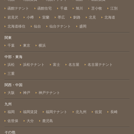
函館テナント
函館住宅
千歳
旭川
苫小牧
江別
岩見沢
小樽
室蘭
帯広
釧路
北見
北海道
北海道移住
仙台
仙台テナント
盛岡
関東
千葉
東京
横浜
中部・東海
浜松
浜松テナント
富士
名古屋
名古屋テナント
三重
関西・中国
大阪
神戸
神戸テナント
九州
福岡
福岡賃貸
福岡テナント
北九州
佐賀
長崎
佐世保
大分
鹿児島
その他