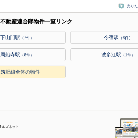
売りた
｜不動産連合隊物件一覧リンク
下山門駅
今宿駅
（7件）
（6件）
周船寺駅
波多江駅
（8件）
（1件）
R筑肥線全体の物件
ラルズネット