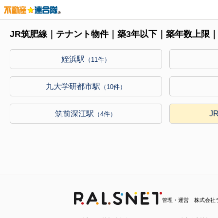
JR筑肥線｜テナント物件｜築3年以下｜築年数上限
姪浜駅
（11件）
九大学研都市駅
（10件）
筑前深江駅
J
（4件）
管理・運営 株式会社