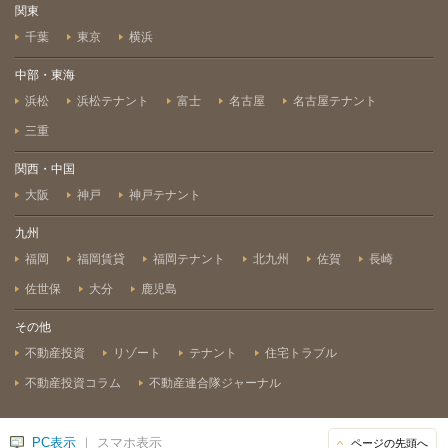
関東
千葉
東京
横浜
中部・東海
浜松
浜松テナント
富士
名古屋
名古屋テナント
三重
関西・中国
大阪
神戸
神戸テナント
九州
福岡
福岡賃貸
福岡テナント
北九州
佐賀
長崎
佐世保
大分
鹿児島
その他
不動産投資
リゾート
テナント
住宅トラブル
不動産投資コラム
不動産連合隊ジャーナル
PC表示
｜ スマホ表示
ページの先頭へ