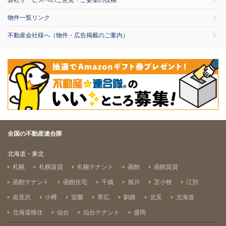
弊社サービスへのご意見・ご要望の投稿
物件一覧リンク
不動産会社様へ（物件・広告掲載のご案内）
全国の不動産連合隊
北海道・東北
札幌
札幌賃貸
札幌テナント
函館
函館賃貸
函館テナント
函館住宅
千歳
旭川
苫小牧
江別
岩見沢
小樽
室蘭
帯広
釧路
北見
北海道
北海道移住
仙台
仙台テナント
盛岡