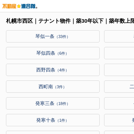
札幌市西区｜テナント物件｜築30年以下｜築年数上
琴似一条
（33件）
琴似四条
（6件）
西野四条
（4件）
西町南
（3件）
発寒三条
（18件）
発寒十条
（1件）