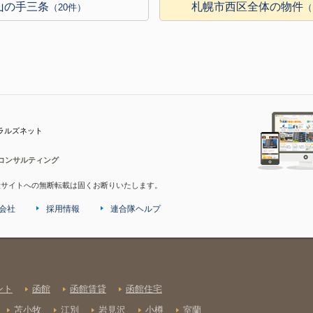
山の手三条
札幌市西区全体の物件
（20件）
（
ラルズネット
コンサルティング
産サイトへの無断転載は固くお断りいたします。
会社
採用情報
連合隊ヘルプ