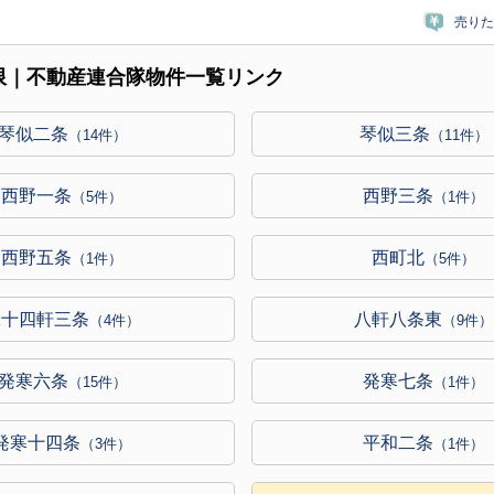
売りた
限｜不動産連合隊物件一覧リンク
琴似二条
琴似三条
（14件）
（11件）
西野一条
西野三条
（5件）
（1件）
西野五条
西町北
（1件）
（5件）
二十四軒三条
八軒八条東
（4件）
（9件）
発寒六条
発寒七条
（15件）
（1件）
発寒十四条
平和二条
（3件）
（1件）