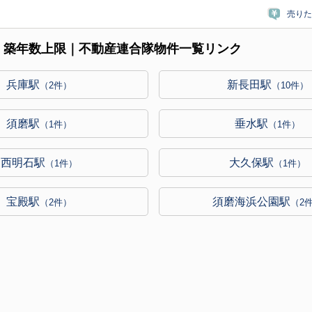
売りた
下｜築年数上限｜不動産連合隊物件一覧リンク
兵庫駅
新長田駅
（2件）
（10件）
須磨駅
垂水駅
（1件）
（1件）
西明石駅
大久保駅
（1件）
（1件）
宝殿駅
須磨海浜公園駅
（2件）
（2