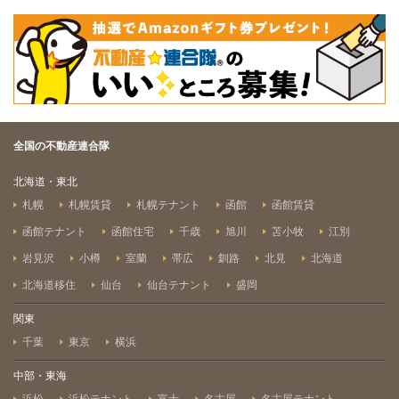
全国の不動産連合隊
北海道・東北
札幌
札幌賃貸
札幌テナント
函館
函館賃貸
函館テナント
函館住宅
千歳
旭川
苫小牧
江別
岩見沢
小樽
室蘭
帯広
釧路
北見
北海道
北海道移住
仙台
仙台テナント
盛岡
関東
千葉
東京
横浜
中部・東海