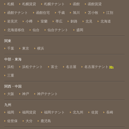
札幌
札幌賃貸
札幌テナント
函館
函館賃貸
函館テナント
函館住宅
千歳
旭川
苫小牧
江別
岩見沢
小樽
室蘭
帯広
釧路
北見
北海道
北海道移住
仙台
仙台テナント
盛岡
関東
千葉
東京
横浜
中部・東海
浜松
浜松テナント
富士
名古屋
名古屋テナント
三重
関西・中国
大阪
神戸
神戸テナント
九州
福岡
福岡賃貸
福岡テナント
北九州
佐賀
長崎
佐世保
大分
鹿児島