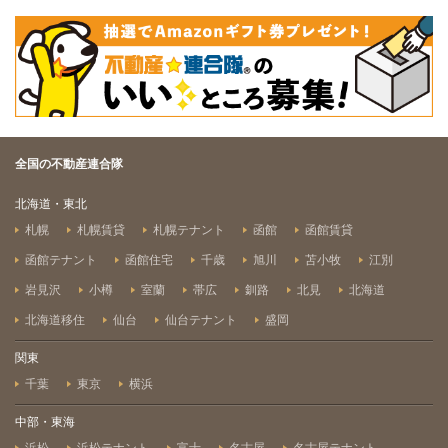
全国の不動産連合隊
北海道・東北
札幌
札幌賃貸
札幌テナント
函館
函館賃貸
函館テナント
函館住宅
千歳
旭川
苫小牧
江別
岩見沢
小樽
室蘭
帯広
釧路
北見
北海道
北海道移住
仙台
仙台テナント
盛岡
関東
千葉
東京
横浜
中部・東海