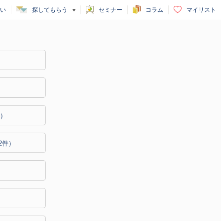
い
探してもらう
セミナー
コラム
マイリスト
）
件）
02件）
）