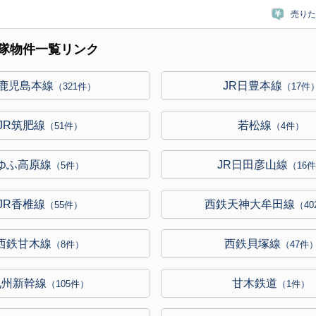
売りた
隊物件一覧リンク
R鹿児島本線
JR日豊本線
（321件）
（17件
JR筑肥線
若松線
（51件）
（4件）
ゆふ高原線
JR日田彦山線
（5件）
（16
JR香椎線
西鉄天神大牟田線
（55件）
（4
西鉄甘木線
西鉄貝塚線
（8件）
（47件
九州新幹線
甘木鉄道
（105件）
（1件）