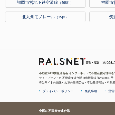
福岡市営地下鉄空港線
福岡市
（468件）
北九州モノレール
筑
（15件）
管理・運営 株式会社
不動産WEB情報連合会 インターネットで不動産住宅情報を
サイトブランド名 不動産★連合隊 R商標登録 第4693867号
※当サイトの画像や文章の新聞広告・不動産情報誌・不動
プライバシーポリシー
免責事項
運営