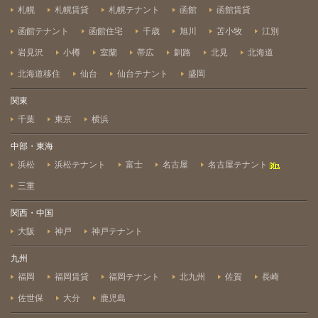
札幌
札幌賃貸
札幌テナント
函館
函館賃貸
函館テナント
函館住宅
千歳
旭川
苫小牧
江別
岩見沢
小樽
室蘭
帯広
釧路
北見
北海道
北海道移住
仙台
仙台テナント
盛岡
関東
千葉
東京
横浜
中部・東海
浜松
浜松テナント
富士
名古屋
名古屋テナント
三重
関西・中国
大阪
神戸
神戸テナント
九州
福岡
福岡賃貸
福岡テナント
北九州
佐賀
長崎
佐世保
大分
鹿児島