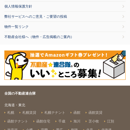
個人情報保護方針
弊社サービスへのご意見・ご要望の投稿
物件一覧リンク
不動産会社様へ（物件・広告掲載のご案内）
全国の不動産連合隊
北海道・東北
札幌
札幌賃貸
札幌テナント
函館
函館賃貸
函館テナント
函館住宅
千歳
旭川
苫小牧
江別