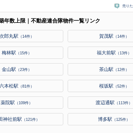
売りた
築年数上限｜不動産連合隊物件一覧リンク
次郎丸駅
賀茂駅
（14件）
（14件）
梅林駅
福大前駅
（15件）
（13件）
金山駅
茶山駅
（23件）
（12件）
六本松駅
桜坂駅
（81件）
（52件）
薬院駅
渡辺通駅
（109件）
（113件）
田神社前駅
博多駅
（121件）
（125件）