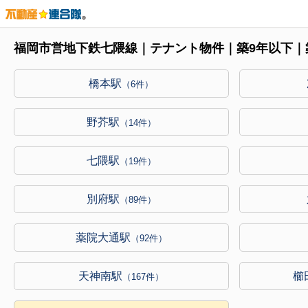
福岡市営地下鉄七隈線｜テナント物件｜築9年以下｜
橋本駅
（6件）
野芥駅
（14件）
七隈駅
（19件）
別府駅
（89件）
薬院大通駅
（92件）
天神南駅
櫛
（167件）