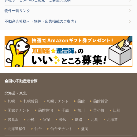
弊社サービスへのご意見・ご要望の投稿
物件一覧リンク
不動産会社様へ（物件・広告掲載のご案内）
全国の不動産連合隊
北海道・東北
札幌
札幌賃貸
札幌テナント
函館
函館賃貸
函館テナント
函館住宅
千歳
旭川
苫小牧
江別
岩見沢
小樽
室蘭
帯広
釧路
北見
北海道
北海道移住
仙台
仙台テナント
盛岡