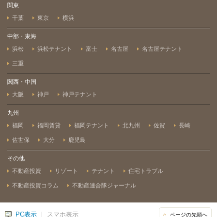
関東
千葉
東京
横浜
中部・東海
浜松
浜松テナント
富士
名古屋
名古屋テナント
三重
関西・中国
大阪
神戸
神戸テナント
九州
福岡
福岡賃貸
福岡テナント
北九州
佐賀
長崎
佐世保
大分
鹿児島
その他
不動産投資
リゾート
テナント
住宅トラブル
不動産投資コラム
不動産連合隊ジャーナル
PC表示
｜ スマホ表示
ページの先頭へ