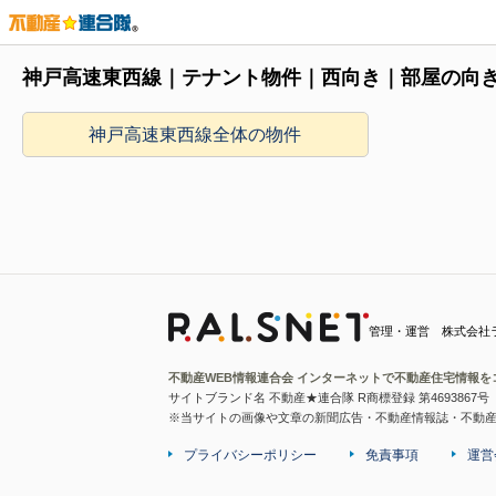
神戸高速東西線｜テナント物件｜西向き｜部屋の向
神戸高速東西線全体の物件
管理・運営 株式会社
不動産WEB情報連合会 インターネットで不動産住宅情報を
サイトブランド名 不動産★連合隊 R商標登録 第4693867号
※当サイトの画像や文章の新聞広告・不動産情報誌・不動
プライバシーポリシー
免責事項
運営