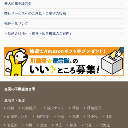
個人情報保護方針
弊社サービスへのご意見・ご要望の投稿
物件一覧リンク
不動産会社様へ（物件・広告掲載のご案内）
全国の不動産連合隊
北海道・東北
札幌
札幌賃貸
札幌テナント
函館
函館賃貸
函館テナント
函館住宅
千歳
旭川
苫小牧
江別
岩見沢
小樽
室蘭
帯広
釧路
北見
北海道