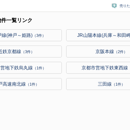
売りた
物件一覧リンク
戸線(神戸～姫路)
JR山陽本線(兵庫～和田岬
（3件）
近鉄京都線
京阪本線
（3件）
（2件）
市営地下鉄烏丸線
京都市営地下鉄東西線
（1件）
戸高速南北線
三田線
（1件）
（1件）