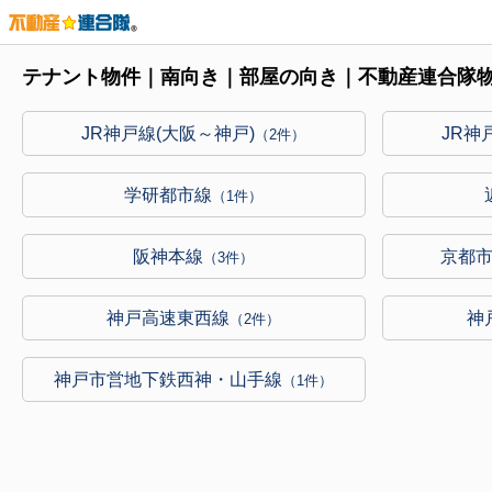
テナント物件｜南向き｜部屋の向き｜不動産連合隊
JR神戸線(大阪～神戸)
JR神
（2件）
学研都市線
（1件）
阪神本線
京都
（3件）
神戸高速東西線
神
（2件）
神戸市営地下鉄西神・山手線
（1件）