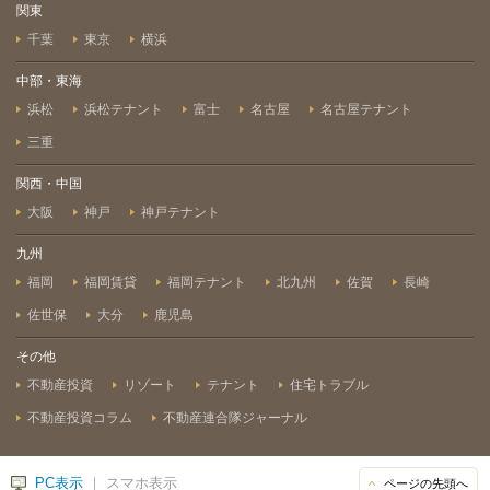
関東
千葉
東京
横浜
中部・東海
浜松
浜松テナント
富士
名古屋
名古屋テナント
三重
関西・中国
大阪
神戸
神戸テナント
九州
福岡
福岡賃貸
福岡テナント
北九州
佐賀
長崎
佐世保
大分
鹿児島
その他
不動産投資
リゾート
テナント
住宅トラブル
不動産投資コラム
不動産連合隊ジャーナル
PC表示
｜ スマホ表示
ページの先頭へ