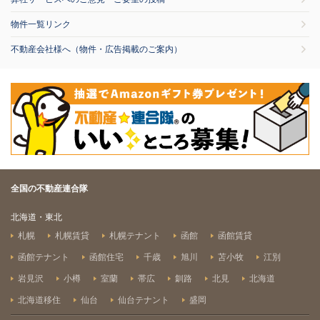
物件一覧リンク
不動産会社様へ（物件・広告掲載のご案内）
全国の不動産連合隊
北海道・東北
札幌
札幌賃貸
札幌テナント
函館
函館賃貸
函館テナント
函館住宅
千歳
旭川
苫小牧
江別
岩見沢
小樽
室蘭
帯広
釧路
北見
北海道
北海道移住
仙台
仙台テナント
盛岡