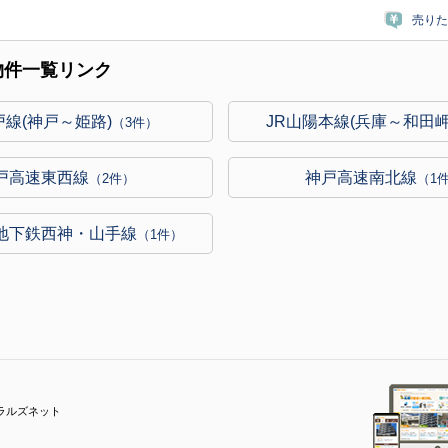
売りた
物件一覧リンク
戸線(神戸～姫路)
JR山陽本線(兵庫～和田岬
（3件）
戸高速東西線
神戸高速南北線
（2件）
（1
地下鉄西神・山手線
（1件）
ラルズネット