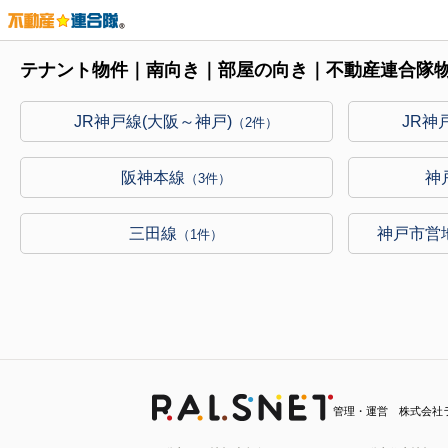
テナント物件｜南向き｜部屋の向き｜不動産連合隊
JR神戸線(大阪～神戸)
JR神
（2件）
阪神本線
神
（3件）
三田線
神戸市営
（1件）
管理・運営 株式会社