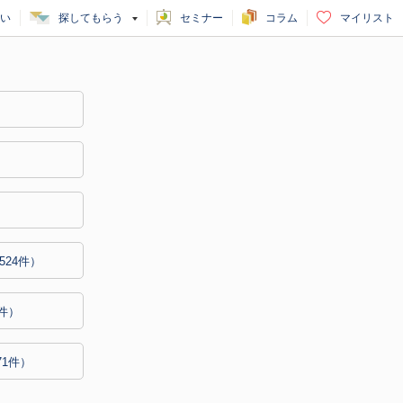
い
探してもらう
セミナー
コラム
マイリスト
）
）
524件）
1件）
71件）