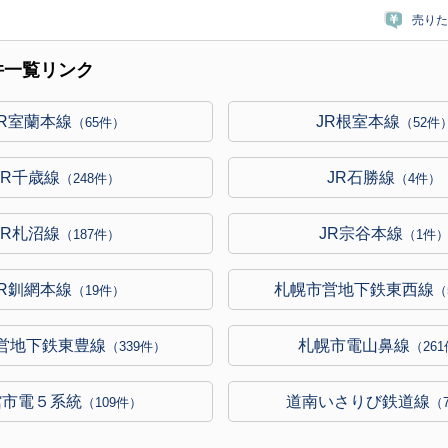
売りた
件一覧リンク
JR室蘭本線
JR根室本線
（65件）
（52件
JR千歳線
JR石勝線
（248件）
（4件）
JR札沼線
JR宗谷本線
（187件）
（1件
JR釧網本線
札幌市営地下鉄東西線
（19件）
（
営地下鉄東豊線
札幌市電山鼻線
（339件）
（26
館市電５系統
道南いさりび鉄道線
（109件）
（