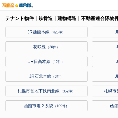
テナント物件｜鉄骨造｜建物構造｜不動産連合隊物
JR函館本線
（425件）
花咲線
（20件）
JR日高本線
（12件）
JR石北本線
（3件）
札幌市営地下鉄南北線
札幌市
（352件）
函館市電２系統
函
（109件）