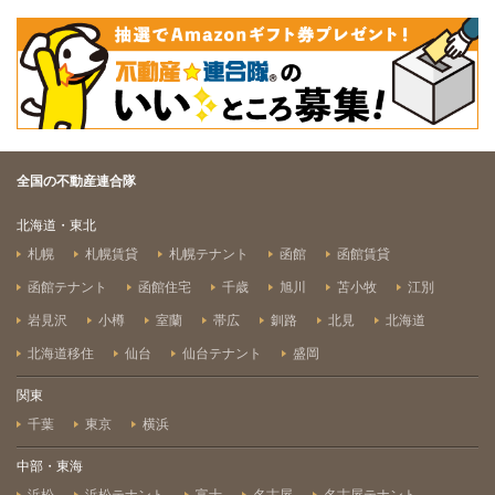
全国の不動産連合隊
北海道・東北
札幌
札幌賃貸
札幌テナント
函館
函館賃貸
函館テナント
函館住宅
千歳
旭川
苫小牧
江別
岩見沢
小樽
室蘭
帯広
釧路
北見
北海道
北海道移住
仙台
仙台テナント
盛岡
関東
千葉
東京
横浜
中部・東海