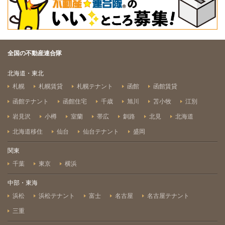
全国の不動産連合隊
北海道・東北
札幌
札幌賃貸
札幌テナント
函館
函館賃貸
函館テナント
函館住宅
千歳
旭川
苫小牧
江別
岩見沢
小樽
室蘭
帯広
釧路
北見
北海道
北海道移住
仙台
仙台テナント
盛岡
関東
千葉
東京
横浜
中部・東海
浜松
浜松テナント
富士
名古屋
名古屋テナント
三重